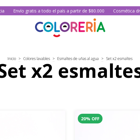
Envío gratis a todo el país a partir de $80.000
Cosmética divertid
Inicio
>
Colores lavables
>
Esmaltes de uñas al agua
>
Set x2 esmaltes
Set x2 esmalte
20
%
OFF