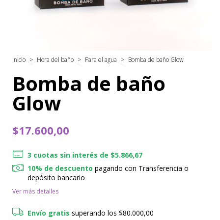
Inicio
>
Hora del baño
>
Para el agua
>
Bomba de baño Glow
Bomba de baño
Glow
$17.600,00
3
cuotas sin interés de
$5.866,67
10% de descuento
pagando con Transferencia o
depósito bancario
Ver más detalles
Envío gratis
superando los
$80.000,00