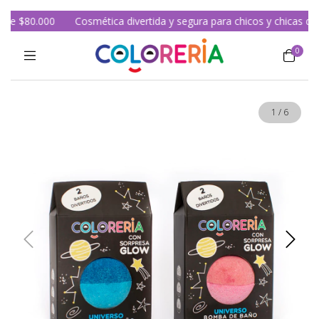
de $80.000
Cosmética divertida y segura para chicos y chicas desd
0
1
/
6