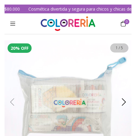
 $80.000
Cosmética divertida y segura para chicos y chicas desde 
0
20
%
OFF
1
/
5